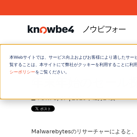
本Webサイトでは、サービス向上およびお客様により適したサー
プラットフォーム
ユーザーへのフィッシング
学習コンテンツ
パートナープログラム
お問い合わせ
リソ
電子
製品
パー
SNS
ブログ
/
フィッシング
/
年末年始のセール探
覧することは、本サイトにて弊社がクッキーを利用することに利
KnowBe4 プラットフォーム
フィッシングセキュリティテスト
ブログ
概要
お問い合わせフォーム
カス
メー
ホワ
パー
シーポリシー
をご覧ください。
年末年始のセール
Phish Alertボタン
チャネルパートナー
プレスリリース
イン
お客
パー
AI DEFENSE AGENTS
ラン
AIDA
グローバルイベント
セキ
Bre
トレ
セキュリティ意識向上トレーニング
TOKYO, JP
| 2025年12月24日
のラ
自動セキュリティ意識向上プログラム
サポート
Ran
攻撃シミュレーションとトレーニング
セキュリティ意識向上トレーニング
トレーニングプレビュー
リアルタイム コーチング
Malwarebytesのリサーチャーによ
Compliance Plus