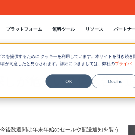
プラットフォーム
無料ツール
リソース
パートナ
ビスを提供するために クッキーを利用しています。本サイトを引き続き
ース
メール セキュリティ
関連
トナーツール
しが危ない？偽広告と追跡通知のワナ
用者が同意したと見なされます。詳細につきましては、弊社の
プライバ
タマーサクセス
ルエクスポージャチェック
イトペーパー & eBooks
トナーポータル
LinkedIn
探しが危ない？偽広告と
テグレーション
様事例
トナーを探す
OK
Decline
サムウェア
X
ュリティ意識向上コンテンツ
achSim
ーニングライブラリ
TikTok
イブラリ
Sim
KnowBe4とのパートナーシッ
Facebook
て、顧客のサイバーセキュリテ
強化をお手伝いします。
フィッシング攻撃の被害に遭い
YouTube
業員の割合を、無料の フィッシ
ると、今後数週間は年末年始のセールや配送通知を装う
パートナーになる
ミュレーターテストで確認
AIにも、人にも。セキュリティ