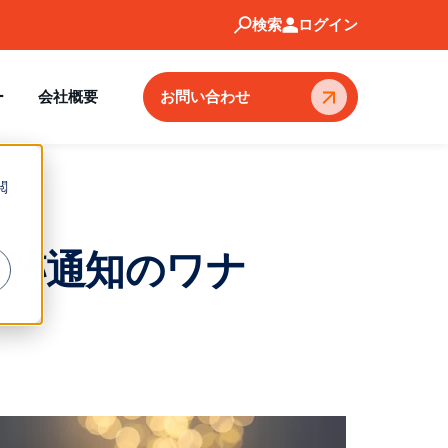
検索
ログイン
ー
会社概要
お問い合わせ
閲
追跡通知のワナ
プを通じ
ィ体制の
やすい従
ングシ
を一つの