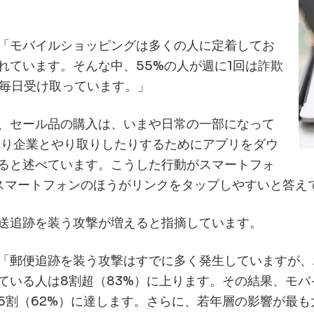
プラットフォームで
ユーザーへのフィッシング
ソーシャルエンジニアリングか
プトインジェクションまで。従業
「モバイルショッピングは多くの人に定着してお
エージェントの両方を守ります
れています。そんな中、55%の人が週に1回は詐欺
詳細はこちら
は毎日受け取っています。」
、セール品の購入は、いまや日常の一部になって
たり企業とやり取りしたりするためにアプリをダウ
ると述べています。こうした行動がスマートフォ
りスマートフォンのほうがリンクをタップしやすいと答え
送追跡を装う攻撃が増えると指摘しています。
「郵便追跡を装う攻撃はすでに多く発生していますが、
ている人は8割超（83%）に上ります。その結果、モ
6割（62%）に達します。さらに、若年層の影響が最も