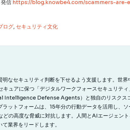
日発信
https://blog.knowbe4.com/scammers-are-e
Tブログ
,
セキュリティ文化
り賢明なセキュリティ判断を下せるよう支援します。世界中
をセキュアに保つ「デジタルワークフォースセキュリティ
cial Intelligence Defense Agents）と独
プラットフォームは、15年分の行動データを活用し、ソ
などの高度な脅威に対抗します。人間とAIエージェントを
いて業界をリードします。