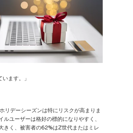
らプロン
員とAI
。
ています。」
ホリデーシーズンは特にリスクが高まりま
バイルユーザーは格好の標的になりやすく、
大きく、被害者の62%はZ世代またはミレ