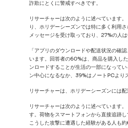
詐欺にとくに警戒すべきです。
コラボレーションセキュリティ
リサーチャーは次のように述べています。
クラウド電子メールセキュリティ
り、ホリデーシーズンでは特に多く利用さ
PhishER Plus
メッセージを受け取っており、27%の人
AIエージェントセキュリティ
「アプリのダウンロードや配送状況の確認
Agent Risk Manager
います。回答者の60%は、商品を購入し
ンロードすることが生活の一部になってい
ン中心になるなか、39%はノートPCよ
リサーチャーは、ホリデーシーズンには配
リサーチャーは次のように述べています。
す。荷物をスマートフォンから直接追跡し
こうした攻撃に遭遇した経験がある人も約