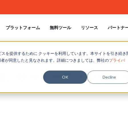
プラットフォーム
無料ツール
リソース
パートナ
ビスを提供するために クッキーを利用しています。本サイトを引き続き
ース
メール セキュリティ
関連
トナーツール
サッカーファンを狙う偽FIFAサイトに注意
用者が同意したと見なされます。詳細につきましては、弊社の
プライバ
タマーサクセス
ルエクスポージャチェック
イトペーパー & eBooks
トナーポータル
LinkedIn
、サッカーファンを狙う偽
テグレーション
様事例
トナーを探す
OK
Decline
サムウェア
X
ュリティ意識向上コンテンツ
achSim
ーニングライブラリ
TikTok
イブラリ
Sim
KnowBe4とのパートナーシッ
Facebook
て、顧客のサイバーセキュリテ
強化をお手伝いします。
フィッシング攻撃の被害に遭い
YouTube
業員の割合を、無料の フィッシ
パートナーになる
ミュレーターテストで確認
AIにも、人にも。セキュリティ