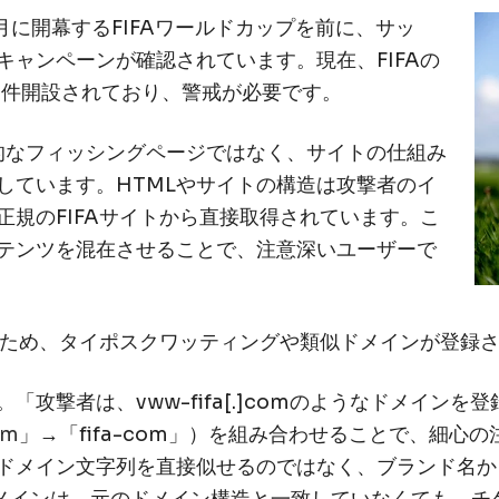
プラットフォームで
6月に開幕するFIFAワールドカップを前に、サッ
ユーザーへのフィッシング
ソーシャルエンジニアリングか
プトインジェクションまで。従業
ャンペーンが確認されています。現在、FIFAの
エージェントの両方を守ります
9件開設されており、警戒が必要です。
詳細はこちら
易的なフィッシングページではなく、サイトの仕組み
しています。HTMLやサイトの構造は攻撃者のイ
規のFIFAサイトから直接取得されています。こ
テンツを混在させることで、注意深いユーザーで
せるため、タイポスクワッティングや類似ドメインが登録
攻撃者は、vww-fifa[.]comのようなドメイン
om
」→「fifa-com」）を組み合わせることで、細
ドメイン文字列を直接似せるのではなく、ブランド名か