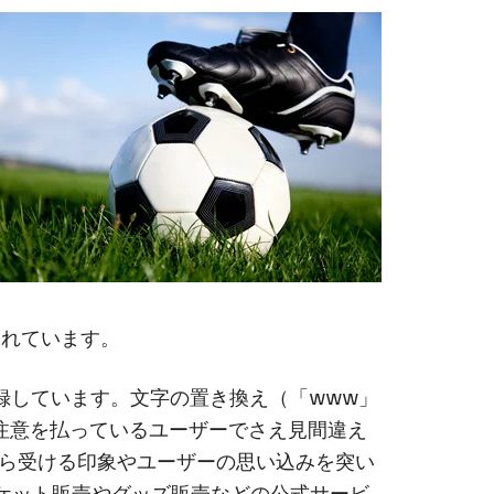
らプロン
員とAI
。
されています。
を登録しています。文字の置き換え（「www」
心の注意を払っているユーザーでさえ見間違え
ら受ける印象やユーザーの思い込みを突い