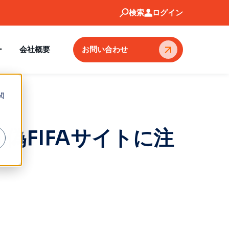
検索
ログイン
ー
会社概要
お問い合わせ
閲
FIFAサイトに注
プを通じ
ィ体制の
やすい従
ングシ
を一つの