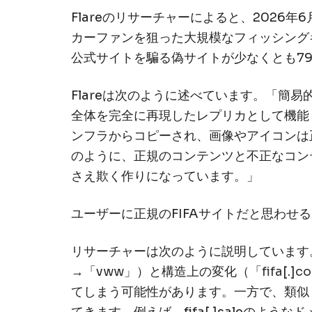
Flareのリサーチャーによると、2026年
コラボレーションセキュリティ
カーファンを狙った大規模なフィッシングキ
クラウド電子メールセキュリティ
公式サイトを騙る偽サイトが少なくとも7
PhishER Plus
Flareは次のように述べています。「簡
AIエージェントセキュリティ
全体を完全に再現したレプリカとして機能
Agent Risk Manager
ンフラからコピーされ、画像やアイコンは正
のように、正規のコンテンツと不正なコン
さえ欺く作りになっています。」
ユーザーに正規のFIFAサイトだと思わ
リサーチャーは次のように説明しています。「
→「vww」）と構造上の変化（「
fifa
[.]
c
てしまう可能性があります。一方で、類似