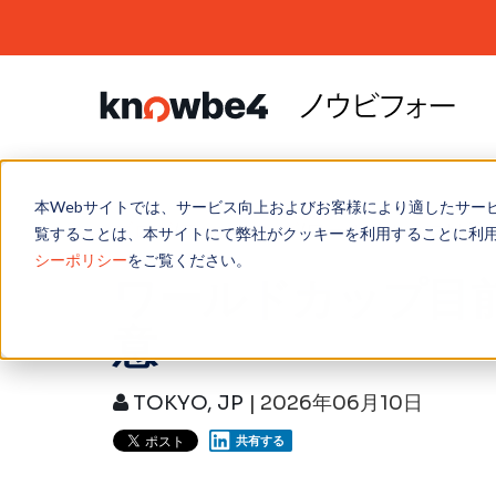
本Webサイトでは、サービス向上およびお客様により適したサー
プラットフォーム
ユーザーへのフィッシング
学習コンテンツ
パートナープログラム
お問い合わせ
リソ
電子
製品
パー
SNS
ブログ
/
フィッシング
/
ワールドカップ目前、
覧することは、本サイトにて弊社がクッキーを利用することに利
KnowBe4 プラットフォーム
フィッシングセキュリティテスト
ブログ
概要
お問い合わせフォーム
カス
メー
ホワ
パー
シーポリシー
をご覧ください。
ワールドカップ目前
Phish Alertボタン
チャネルパートナー
プレスリリース
イン
お客
パー
AI DEFENSE AGENTS
ラン
意
AIDA
グローバルイベント
セキ
Bre
トレ
セキュリティ意識向上トレーニング
のラ
自動セキュリティ意識向上プログラム
サポート
Ran
攻撃シミュレーションとトレーニング
TOKYO, JP
| 2026年06月10日
セキュリティ意識向上トレーニング
トレーニングプレビュー
共有する
リアルタイム コーチング
Compliance Plus