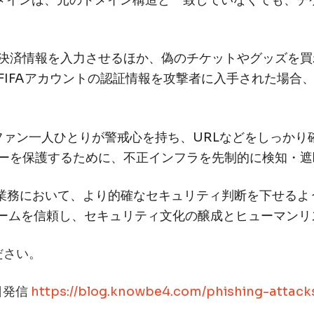
ようなドメインは、元のドメイン構造と一致していなくても
決済情報を入力させるほか、偽のチケットやグッズを買
FIFAアカウントの認証情報を攻撃者に入手された場合
「ファン一人ひとりが警戒心を持ち、URLなどをしっか
ーを保護するために、不正インフラを先制的に検知・遮
の業務において、より的確なセキュリティ判断を下せる
フォームを信頼し、セキュリティ文化の醸成とヒューマン
ださい。
4日発信
https://blog.knowbe4.com/phishing-attack